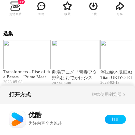
超清画质
评论
收藏
下载
分享
选集
00:47
01:37
Transformers - Rise of th
劇場アニメ「青春ブタ
浮世绘木版画Attac
e Beasts _ 'Prime Meets
Titan UKIYO-E P
野郎はおでかけシスタ
Primal' Clip (2023 Movi
2023-05-08
2023-02-13
2023-05-08
ーの夢を見ない」本予
e)
告｜6月23日(金)公開
打开方式
继续使用浏览器
Copyright©
2026
优酷 youku.com
版权所有
京ICP备06050721号-1
优酷
打开
为好内容全力以赴