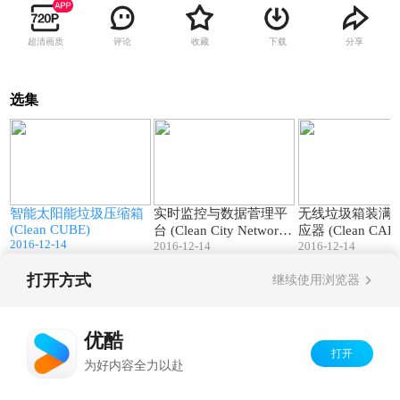
超清画质
评论
收藏
下载
分享
选集
8
05:29
00:58
智能太阳能垃圾压缩箱
实时监控与数据菅理平
无线垃圾箱装满
(Clean CUBE)
台 (Clean City Network
应器 (Clean CAP)
2016-12-14
s)
2016-12-14
2016-12-14
打开方式
继续使用浏览器
Copyright©
2026
优酷 youku.com
版权所有
京ICP备06050721号-1
优酷
打开
为好内容全力以赴