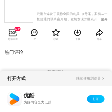
云港市爆发了震惊全国的点兵山1号案，案情从一
桩普通的谋杀案开始，竟然发现郊区点兵山深处
展开
土坑掩埋着尸骨。经法医鉴定，确认这是历时十
年，手法单一的连续杀人案，整个云港市笼罩在
恐怖阴影中。年轻警察周马在老刑警刘宝生的指
超清画质
收藏
下载
分享
105
导下，在犯罪心理学专家陈俊危的启发下，运用
犯罪心理学的视角寻找隐身于茫茫人海中的元
凶。正当案件有所进展的时候，老刑警刘宝生却
热门评论
神秘失踪，案情再次变得扑朔迷离。最出人意料
的结局，当案情真相大白时，原来真凶就在身
边。
暂无评论
打开方式
继续使用浏览器
Copyright©
2026
优酷 youku.com
版权所有
优酷
京ICP备06050721号-1
打开
为好内容全力以赴