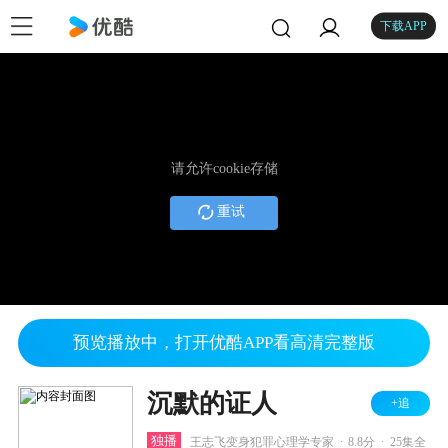
下载APP
请允许cookie存储
重试
预览播放中，打开优酷APP看高清完整版
沉默的证人
+追
.
.
独播
王志飞变身犯罪心理学专家
8.8分
25集全