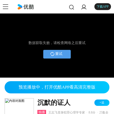
下载APP
数据获取失败，请检查网络之后重试
重试
预览播放中，打开优酷APP看高清完整版
沉默的证人
+追
.
.
独播
王志飞变身犯罪心理学专家
8.8分
25集全