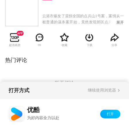
云港市爆发了震惊全国的点兵山1号案，案情从一
桩普通的谋杀案开始，竟然发现郊区点兵山深处
展开
土坑掩埋着尸骨。经法医鉴定，确认这是历时十
年，手法单一的连续杀人案，整个云港市笼罩在
恐怖阴影中。年轻警察周马在老刑警刘宝生的指
超清画质
收藏
下载
分享
99
导下，在犯罪心理学专家陈俊危的启发下，运用
犯罪心理学的视角寻找隐身于茫茫人海中的元
凶。正当案件有所进展的时候，老刑警刘宝生却
热门评论
神秘失踪，案情再次变得扑朔迷离。最出人意料
的结局，当案情真相大白时，原来真凶就在身
边。
暂无评论
打开方式
继续使用浏览器
Copyright©
2026
优酷 youku.com
版权所有
优酷
京ICP备06050721号-1
打开
为好内容全力以赴