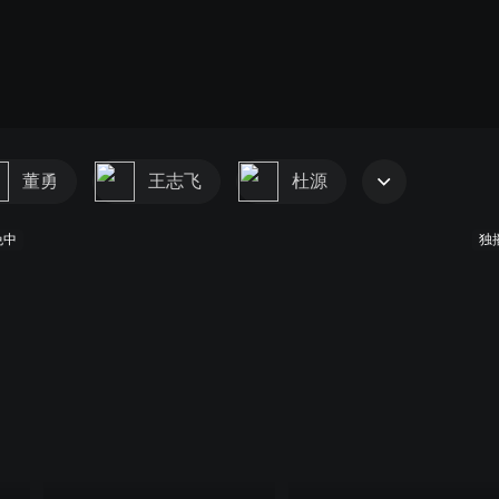
董勇
王志飞
杜源
免中
独