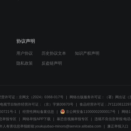
协议声明
用户协议
历史协议文本
知识产权声明
隐私政策
反盗链声明
营许可证：京网文（2024）0368-017号
网络出版服务许可证：（署）网出证（京
电视节目制作经营许可证：（京）字第00670号
食品经营许可证：JY1110812297
50721号-1
经营性网站备案信息
京公网安备11000002000017号
网络1
息举报专区
网络举报APP下载
暴恐音视频举报专区
违规不良信息举报:电话40081
人有害信息举报邮箱:youkujubao-minors@service.alibaba.com
廉正举报入口