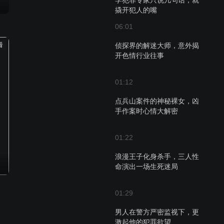
学犯罪专家只说几句话，就
撬开犯人的嘴
06:01
看
侦探界的解迷大师，意外揭
开色情行业往事
01:12
点兵山案件的神秘裸女，凶
手作案时心情大解密
01:22
浪漫王子化身杀手，三人性
命演出一场生死迷局
01:29
男人在警方严密监视下，更
激起他的犯罪欲望