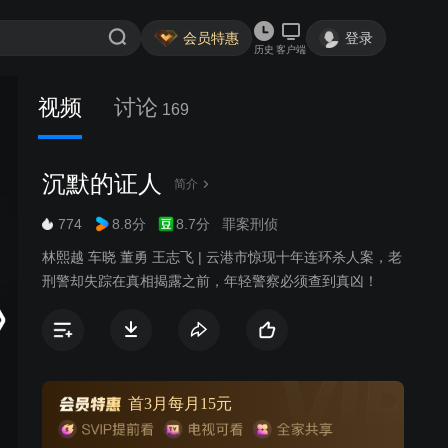
会员特惠
登录
历史
客户端
视频
讨论
169
沉默的证人
简介
774
8.8分
8.7分
罪案刑侦
林熙越 车晓 董勇 王志飞 | 云港市惊现十年连环杀人案，老
刑警却失踪在真相揭露之前，年轻警察必须查到真凶！
首3月每月15元