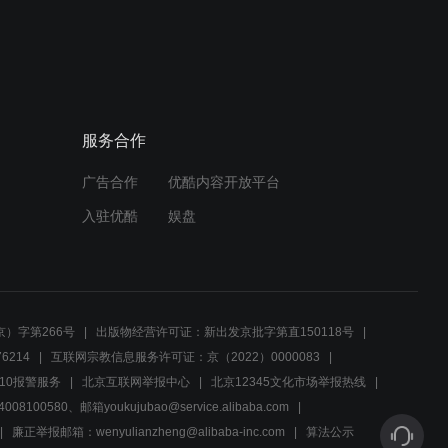
02:36
六具女尸死状一模一样，令
人不寒而栗
服务合作
02:59
广告合作
优酷内容开放平台
一个失足女被害，引出一桩
连环杀人案
入驻优酷
娱盘
02:17
杀害少女的凶手终于落网，
可没想到竟是位精神病患者
）字第266号
出版物经营许可证：新出发京批字第直150118号
6214
互联网宗教信息服务许可证：京（2022）0000083
02:27
10报警服务
北京互联网举报中心
北京12345文化市场举报热线
00580、邮箱youkujubao@service.alibaba.com
凶手猖狂至极，竟将女人杀
害后放入警车后备箱
廉正举报邮箱：wenyulianzheng@alibaba-inc.com
算法公示