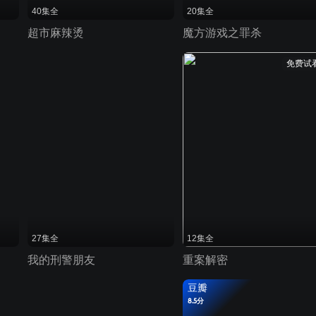
40集全
20集全
超市麻辣烫
魔方游戏之罪杀
免费试
27集全
12集全
我的刑警朋友
重案解密
豆瓣
8.5分