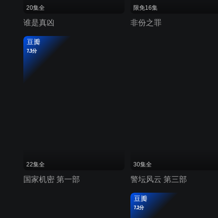
20集全
限免16集
谁是真凶
非份之罪
豆瓣
7.3分
22集全
30集全
国家机密 第一部
警坛风云 第三部
豆瓣
7.2分