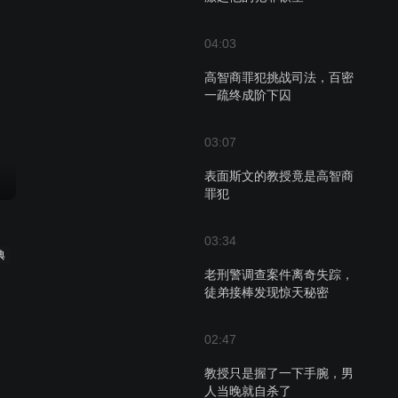
04:03
高智商罪犯挑战司法，百密
一疏终成阶下囚
03:07
表面斯文的教授竟是高智商
罪犯
03:34
典
老刑警调查案件离奇失踪，
徒弟接棒发现惊天秘密
02:47
教授只是握了一下手腕，男
人当晚就自杀了