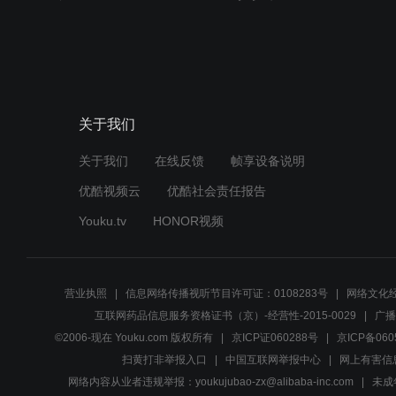
关于我们
关于我们
在线反馈
帧享设备说明
优酷视频云
优酷社会责任报告
Youku.tv
HONOR视频
营业执照
信息网络传播视听节目许可证：0108283号
网络文化经
互联网药品信息服务资格证书（京）-经营性-2015-0029
广播
©2006-现在 Youku.com 版权所有
京ICP证060288号
京ICP备060
扫黄打非举报入口
中国互联网举报中心
网上有害信
网络内容从业者违规举报：youkujubao-zx@alibaba-inc.com
未成年