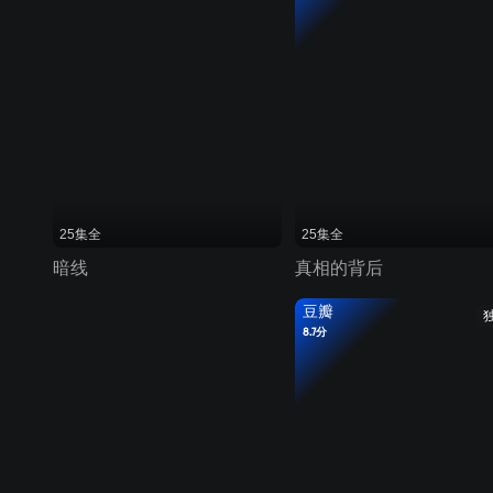
25集全
25集全
暗线
真相的背后
豆瓣
8.7分