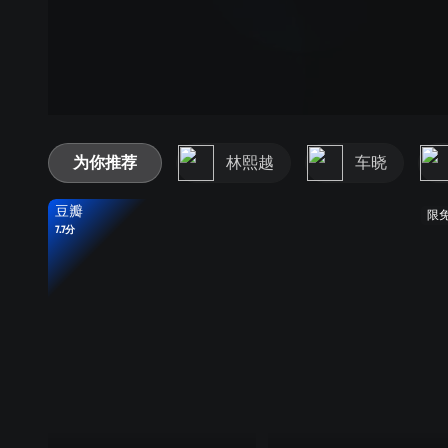
为你推荐
林熙越
车晓
豆瓣
限
7.7分