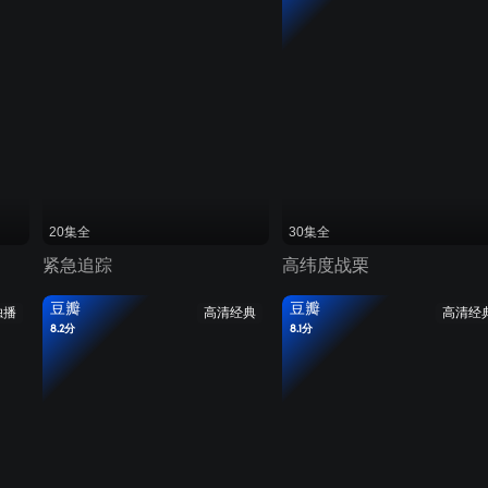
20集全
30集全
紧急追踪
高纬度战栗
豆瓣
豆瓣
独播
高清经典
高清经
8.2分
8.1分