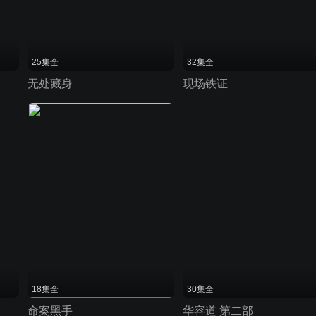
25集全
32集全
无处藏身
现场铁证
18集全
30集全
命案黑手
华容道 第二部