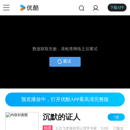
下载APP
数据获取失败，请检查网络之后重试
重试
预览播放中，打开优酷APP看高清完整版
沉默的证人
+追
.
.
独播
王志飞变身犯罪心理学专家
8.8分
25集全