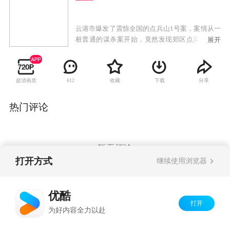
云港市爆发了震惊全国的点兵山1号案，案情从一
桩普通的谋杀案开始，竟然发现郊区点兵山深处
展开
土坑掩埋着尸骨。经法医鉴定，确认这是历时十
年，手法单一的连续杀人案，整个云港市笼罩在
恐怖阴影中。年轻警察周马在老刑警刘宝生的指
超清画质
收藏
下载
分享
612
导下，在犯罪心理学专家陈俊危的启发下，运用
犯罪心理学的视角寻找隐身于茫茫人海中的元
凶。正当案件有所进展的时候，老刑警刘宝生却
热门评论
神秘失踪，案情再次变得扑朔迷离。最出人意料
的结局，当案情真相大白时，原来真凶就在身
边。
暂无评论
打开方式
继续使用浏览器
Copyright©
2026
优酷 youku.com
版权所有
优酷
京ICP备06050721号-1
打开
为好内容全力以赴