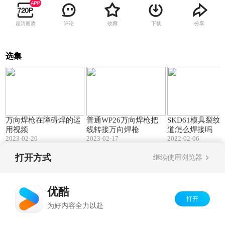
超清画质
评论
收藏
下载
分享
选集
01:44
00:34
万向焊枪在障碍焊的运
普通WP26万向焊枪把
SKD61模具裂纹
用视频
线转接万向焊枪
道怎么焊接吗
2023-02-20
2023-02-17
2022-02-06
打开方式
继续使用浏览器
Copyright©
2026
优酷 youku.com
版权所有
京ICP备06050721号-1
优酷
打开
为好内容全力以赴