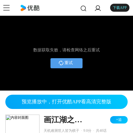
下载APP
数据获取失败，请检查网络之后重试
重试
预览播放中，打开优酷APP看高清完整版
画江湖之不良人 第二季
+追
.
.
天机难测世人皆为棋子
9.0分
共40话