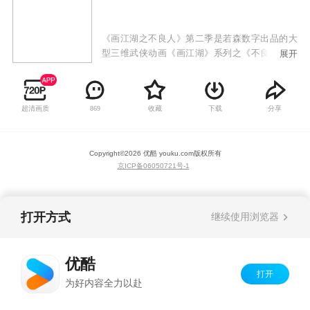
《画江湖之不良人》第二季是若森数字出品的大
型三维武侠动画《画江湖》系列之《不良人》的
展开
第二部作品。龙泉宝藏重现于世，不良人、玄冥
教、通文馆、幻音坊、天师府等江湖势力闻风而
动！问诸王，谁能扬刀立马号令天下！大唐遗孤
超清画质
收藏
下载
分享
869
李星云这个龙泉宝藏的关键人物，是再造大唐盛
世还是退隐江湖？林轩与子凡是否能解开误会再
续情缘？天机难测，世人为棋，《画江湖之不良
Copyright©
2026
优酷 youku.com
版权所有
人》第二季继续为你演绎浪漫而辉煌的中国式传
京ICP备06050721号-1
奇武侠！
打开方式
继续使用浏览器
优酷
打开
为好内容全力以赴