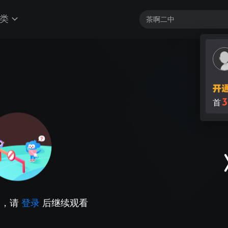
类
3
首
因，请
登录
后继续观看