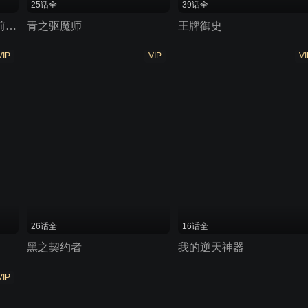
25话全
39话全
离开A级队伍的我，和从前的弟子往迷宫深处迈进
青之驱魔师
王牌御史
VIP
VIP
VI
26话全
16话全
黑之契约者
我的逆天神器
VIP