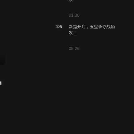
01:30
新篇开启，玉玺争夺战触
预告
发！
05:26
播