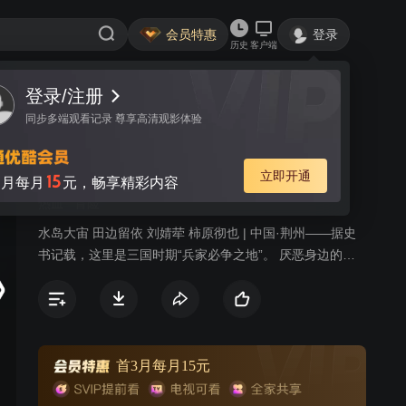
会员特惠
登录
历史
客户端
登录/注册
视频
讨论
310
同步多端观看记录 尊享高清观影体验
侍灵演武:将星乱
普通话
简介
立即开通
15
月每月
元，畅享精彩内容
热血
冒险
水岛大宙 田边留依 刘婧荦 柿原彻也 | 中国·荆州——据史
书记载，这里是三国时期“兵家必争之地”。 厌恶身边的历
史风情的男高中生孙宸，总是反复做着同一个噩梦。某日
梦醒之后，灵异事件接踵而至，莫名其妙之中，三国时代
的名将魏延出现在了孙宸的眼前，试图要取他性命！千钧
一发之际，一名神秘的美少女站在了孙宸的身前。见证了
壮烈的三国武将之战的孙宸，等待他的真正试炼又是什么
首3月每月15元
呢？