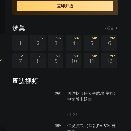
立即开通
选集
12话全
VIP
VIP
VIP
VIP
VIP
1
2
3
4
5
6
VIP
VIP
VIP
VIP
VIP
VIP
7
8
9
10
11
12
P
周边视频
周笔畅《侍灵演武:将星乱》
预告
中文版主题曲
01:31
侍灵演武:将星乱PV 30s 日
预告