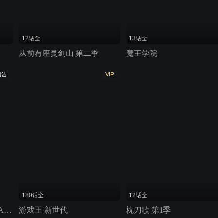
12话全
13话全
从前有座灵剑山 第二季
魔王学院
预告
VIP
180话全
12话全
SWORD GAI 装刀凯 The Animation
游戏王 新世代
枕刀歌 第1季