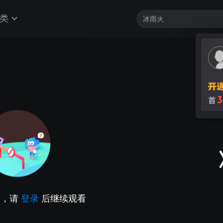
类
3
首
因，请
登录
后继续观看