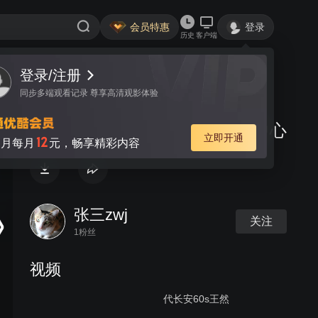
会员特惠
登录
历史
客户端
登录/注册
视频
讨论
同步多端观看记录 尊享高清观影体验
FTZCOC海外仓进口商品展销中心
立即开通
12
月每月
元，畅享精彩内容
张三zwj
关注
1粉丝
视频
代长安60s王然