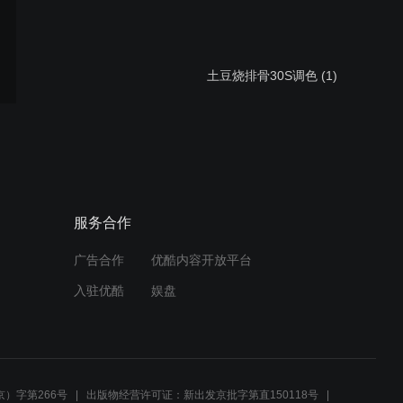
土豆烧排骨30S调色 (1)
麻婆豆腐30S调色 (1)
服务合作
广告合作
优酷内容开放平台
火锅底料30S调色 (1)
入驻优酷
娱盘
FTZCOC中美洲（美国）展
贸中心
）字第266号
出版物经营许可证：新出发京批字第直150118号