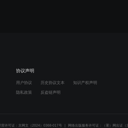
协议声明
用户协议
历史协议文本
知识产权声明
隐私政策
反盗链声明
营许可证：京网文（2024）0368-017号
网络出版服务许可证：（署）网出证（京