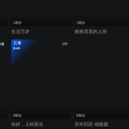
1期全
1期全
生活万岁
摇摇晃晃的人间
豆瓣
独播
VIP
8.4分
8期全
6期全
你好，儿科医生
百年巨匠·戏曲篇