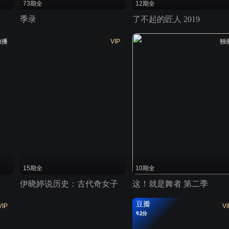
73期全
12期全
季录
了不起的匠人 2019
独播
VIP
独
15期全
10期全
伊晓婷说历史：古代奇女子
这！就是舞者 第二季
豆瓣
VIP
VI
9.2分