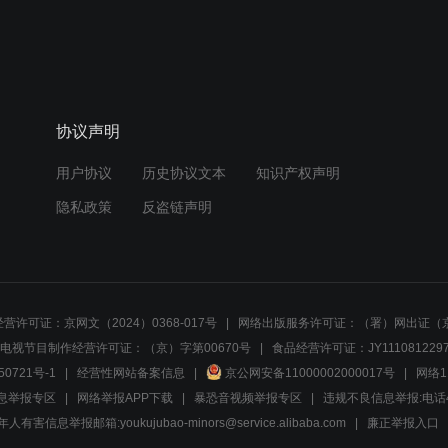
协议声明
用户协议
历史协议文本
知识产权声明
隐私政策
反盗链声明
营许可证：京网文（2024）0368-017号
网络出版服务许可证：（署）网出证（京
电视节目制作经营许可证：（京）字第00670号
食品经营许可证：JY1110812297
50721号-1
经营性网站备案信息
京公网安备11000002000017号
网络1
息举报专区
网络举报APP下载
暴恐音视频举报专区
违规不良信息举报:电话40081
人有害信息举报邮箱:youkujubao-minors@service.alibaba.com
廉正举报入口