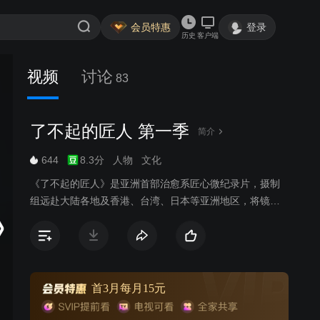
会员特惠
登录
历史
客户端
视频
讨论
83
了不起的匠人 第一季
简介
644
8.3分
人物
文化
《了不起的匠人》是亚洲首部治愈系匠心微纪录片，摄制
组远赴大陆各地及香港、台湾、日本等亚洲地区，将镜头
对准极具匠心的20位亚洲匠人的手艺生活，用微纪录的形
式展现精妙的20件器物及各地的人文风情。“全民女神”林志
玲也将加盟《了不起的匠人》节目，除了担任分享人，还
将把20位匠人的故事，用声音为他们刻画记录并和网友分
享。具有标志性嗓音的林志玲和纪录片的跨界混搭，也将
首3月每月15元
带来出其不意的视听感受。