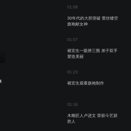
01:08
30年代的大胆突破 蕾丝镂空
旗袍献女神
01:07
褚宏生一眼辨三围 弟子双手
塑造美丽
01:23
播
褚宏生观看旗袍制作
01:16
木雕匠人卢进文 荣获斗艺获
胜人