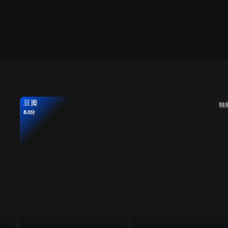
豆瓣
独
8.0分