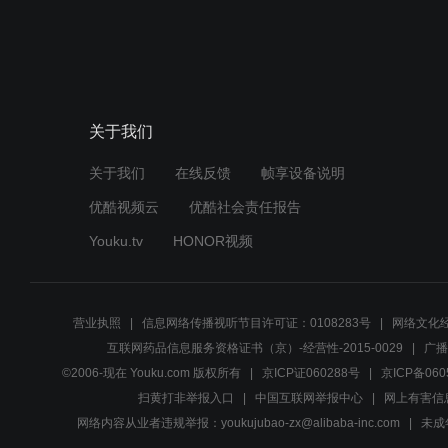
关于我们
关于我们
在线反馈
帧享设备说明
优酷视频云
优酷社会责任报告
Youku.tv
HONOR视频
营业执照
信息网络传播视听节目许可证：0108283号
网络文化经
互联网药品信息服务资格证书（京）-经营性-2015-0029
广播
©2006-现在 Youku.com 版权所有
京ICP证060288号
京ICP备060
扫黄打非举报入口
中国互联网举报中心
网上有害信
网络内容从业者违规举报：youkujubao-zx@alibaba-inc.com
未成年