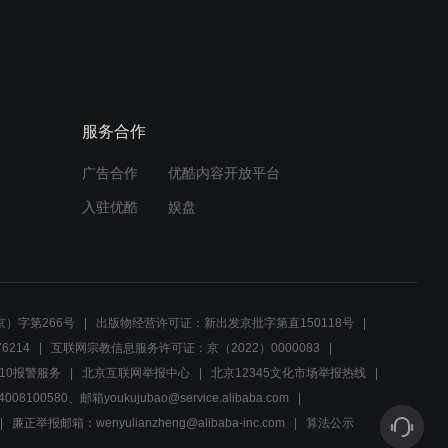
01:10
陈雪月称制皮过程很辛苦
01:09
服务合作
陈雪月付出艰辛 蹲守四天拜
广告合作
优酷内容开放平台
师学艺
入驻优酷
娱盘
00:53
陈雪月展示皮影制作工艺
）字第266号
出版物经营许可证：新出发京批字第直150118号
01:06
6214
互联网宗教信息服务许可证：京（2022）0000083
10报警服务
北京互联网举报中心
北京12345文化市场举报热线
为继承姥爷手艺 状元放弃复
00580、邮箱youkujubao@service.alibaba.com
旦大学
廉正举报邮箱：wenyulianzheng@alibaba-inc.com
算法公示