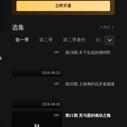
立即开通
选集
21期全
第一季
第二季
第二季番外
第三季
第
第19期 木下生花的潮州郎
VIP
播
2016-08-23
第20期 上海滩的百岁老裁缝
VIP
2016-08-26
第21期 灵与器的魂动之魄
VIP