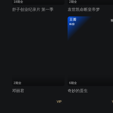
18期全
2期全
舒子创业纪录片 第一季
袁世凯命断皇帝梦
豆瓣
8.1分
2期全
6期全
邓丽君
奇妙的蛋生
VIP