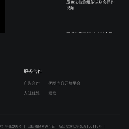
显色法检测组胺试剂盒操作
视频
三博特手套箱VG-800介绍
视频
三博特手套箱VG-800操作
服务合作
视频
广告合作
优酷内容开放平台
入驻优酷
娱盘
组织透明化（VA-044）全脑
动态3D扫描
）字第266号
出版物经营许可证：新出发京批字第直150118号