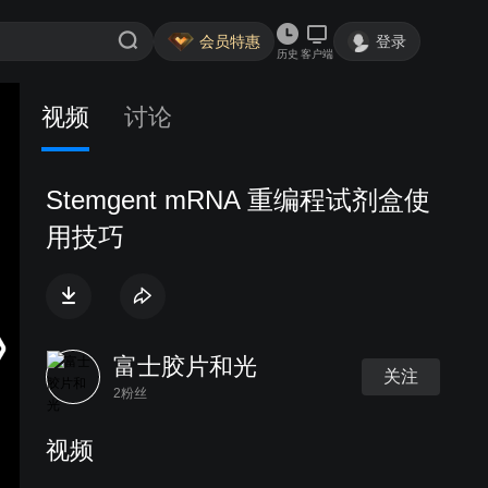
会员特惠
登录
历史
客户端
视频
讨论
Stemgent mRNA 重编程试剂盒使
用技巧
富士胶片和光
关注
2粉丝
视频