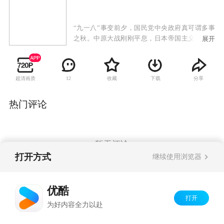
“九一八”事变前夕，国民党中央政府真可谓多事
之秋。中原大战刚刚平息，日本帝国主义对我东
展开
北华北又蠢蠢欲动，各种军事进攻准备正在紧锣
密鼓加速进行。 两国交战谍先行。一场远东间谍
情报战早已悄然打响……
超清画质
收藏
下载
分享
12
热门评论
暂无评论
打开方式
继续使用浏览器
Copyright©
2026
优酷 youku.com
版权所有
优酷
京ICP备06050721号-1
打开
为好内容全力以赴