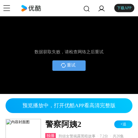
下载APP
数据获取失败，请检查网络之后重试
重试
预览播放中，打开优酷APP看高清完整版
警察阿姨2
+追
.
.
独播
刑侦女警揭露黑暗故事
7.2分
共20集