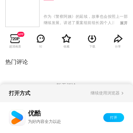
作为《警察阿姨》的延续，故事也会按照上一部
继续发展。讲述了重案组前组长因个人原因进行
展开
短暂休息，而重案组则迎来了一名新组长，焕然
一新的重案小组进入了对全新案件的调查。
超清画质
收藏
下载
分享
92
热门评论
暂无评论
打开方式
继续使用浏览器
Copyright©
2026
优酷 youku.com
版权所有
优酷
京ICP备06050721号-1
打开
为好内容全力以赴