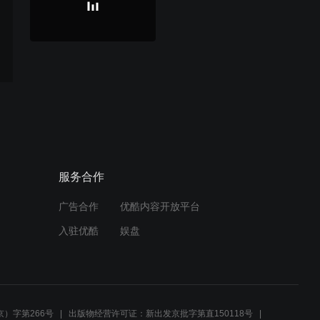
服务合作
广告合作
优酷内容开放平台
入驻优酷
娱盘
）字第266号
出版物经营许可证：新出发京批字第直150118号