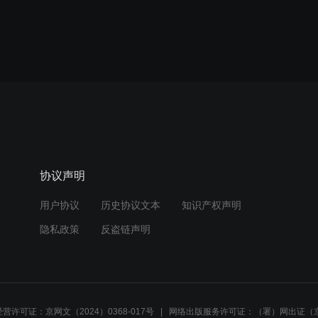
协议声明
用户协议
历史协议文本
知识产权声明
隐私政策
反盗链声明
营许可证：京网文（2024）0368-017号
网络出版服务许可证：（署）网出证（京