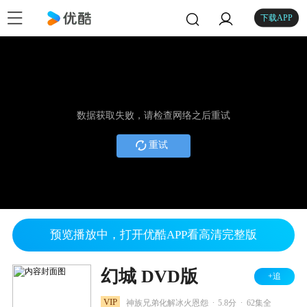
下载APP
数据获取失败，请检查网络之后重试
重试
预览播放中，打开优酷APP看高清完整版
幻城 DVD版
+追
.
.
VIP
神族兄弟化解冰火恩怨
5.8分
62集全