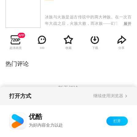
冰族与火族是远古传说中的两大神族。在一次百
年大战之后，火族大败，而冰族——幻雪王国王
展开
室的年轻一代仅剩下卡索和樱空释两位王子。在
王位更迭过程中，卡索先后失去爱人和弟弟樱空
释。登上王位后，卡索意外发现冰族圣地幻雪神
超清画质
收藏
下载
分享
100
山内有邪恶力量存在，他和六位身怀绝技的部族
年轻人进入神秘莫测的幻雪神山，与占据神山的
渊祭斗智斗法。然而当他们打败渊祭强大的四大
热门评论
护法之后，才发现一切都是渊祭布下的惊天阴
谋。期间卡索也费尽艰辛寻找失散的爱人和弟
弟，然而樱空释却被渊祭送入火族，记忆全失的
他成为了火族王子。当冰族与火族再次爆发大战
暂无评论
时，这对昔日的亲兄弟面临生死对决。最终关头
打开方式
继续使用浏览器
正义唤醒良知，兄弟相认，主谋渊祭也得到了应
有的惩罚。
Copyright©
2026
优酷 youku.com
版权所有
优酷
京ICP备06050721号-1
打开
为好内容全力以赴