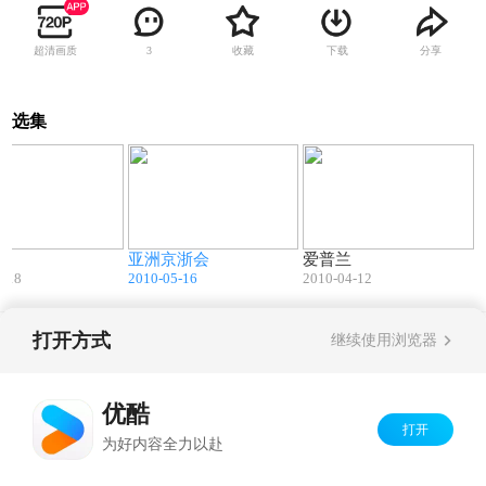
超清画质
收藏
下载
分享
3
选集
01:15
03:17
04:59
亚洲京浙会
爱普兰
5-18
2010-05-16
2010-04-12
打开方式
继续使用浏览器
Copyright©
2026
优酷 youku.com
版权所有
京ICP备06050721号-1
优酷
打开
为好内容全力以赴