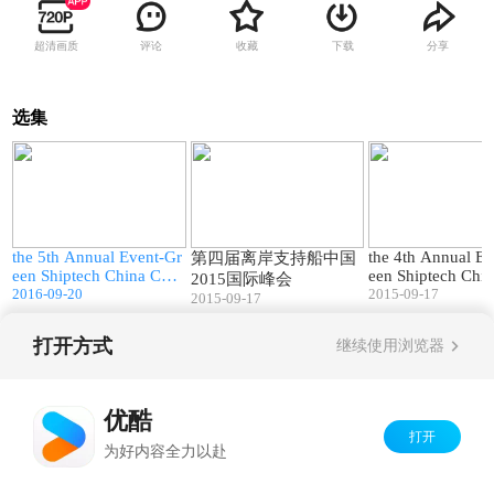
超清画质
评论
收藏
下载
分享
选集
0
05:13
02:44
the 5th Annual Event-Gr
the 4th Annual Ev
国
第四届离岸支持船中国
een Shiptech China Con
een Shiptech Chi
2015国际峰会
gress 2016
2016-09-20
gress 2015
2015-09-17
2015-09-17
打开方式
继续使用浏览器
Copyright©
2026
优酷 youku.com
版权所有
京ICP备06050721号-1
优酷
打开
为好内容全力以赴