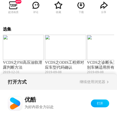
超清画质
评论
收藏
下载
分享
选集
06:32
00:47
VCDS之FSI高压油轨泄
VCDS之ODIS工程师对
VCDS之诊断头
露判断方法
应车型代码确认
别车辆适用所有
2019-12-31
2019-09-08
2019-09-08
打开方式
继续使用浏览器
Copyright©
2026
优酷 youku.com
版权所有
京ICP备06050721号-1
优酷
打开
为好内容全力以赴