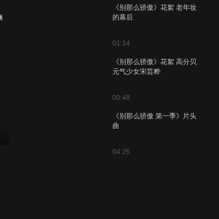
《别那么骄傲》花絮 老年妆
的幕后
播
01:14
《别那么骄傲》花絮 高分贝
元气少女宋芸桦
00:48
《别那么骄傲 第一季》片头
曲
04:25
《别那么骄傲》花絮 疯狂的
兔子舞
01:18