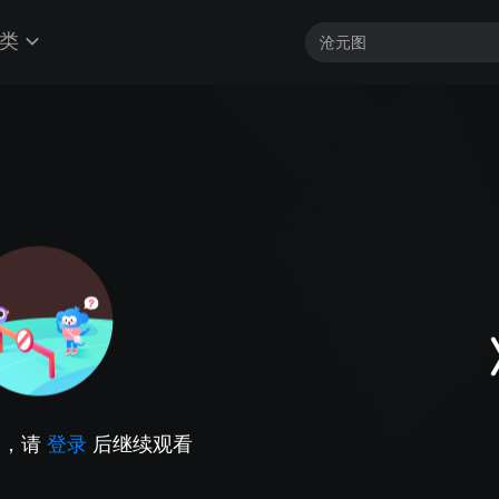
类
因，请
登录
后继续观看