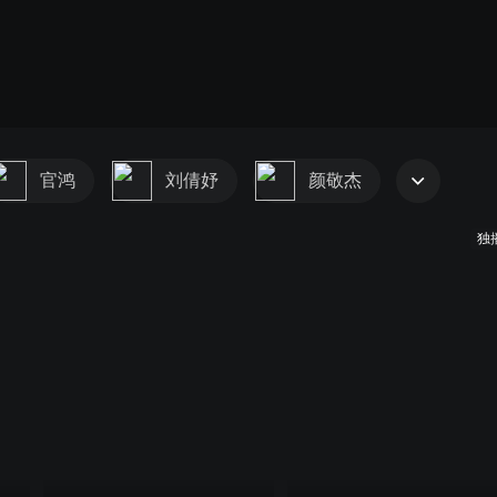
官鸿
刘倩妤
颜敬杰
独