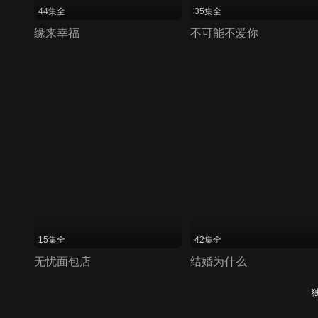
44集全
35集全
缘来幸福
不可能不爱你
15集全
42集全
无忧面包店
结婚为什么