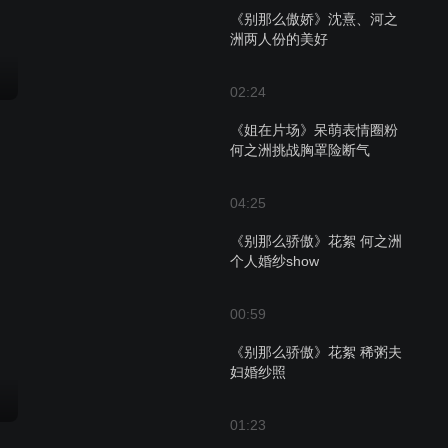
《别那么傲娇》沈熹、河之
洲两人份的美好
02:24
《姐在片场》呆萌表情圈粉
何之洲挑战胸罩险断气
04:25
《别那么骄傲》花絮 何之洲
个人婚纱show
00:59
《别那么骄傲》花絮 稀粥夫
妇婚纱照
01:23