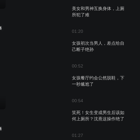
美女和男神互换身体，上厕
所犯了难
播
01:20
女孩初次当男人，差点给自
己断子绝孙
00:52
女孩餐厅约会公然脱鞋，下
一秒尴尬了
00:54
笑死！女生变成男生后该如
何上厕所？沈熹这操作绝了
播
01:27