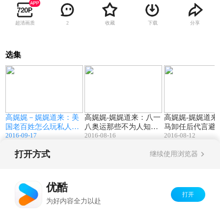
超清画质
收藏
下载
分享
2
选集
5
05:23
05:38
美
高娓娓－娓娓道来：美
高娓娓-娓娓道来：八一
高娓娓-娓娓道来
国老百姓怎么玩私人飞
八奥运那些不为人知的
马卸任后代言避
2016-09-17
2016-08-16
2016-08-12
机
事
打开方式
继续使用浏览器
Copyright©
2026
优酷 youku.com
版权所有
京ICP备06050721号-1
优酷
打开
为好内容全力以赴