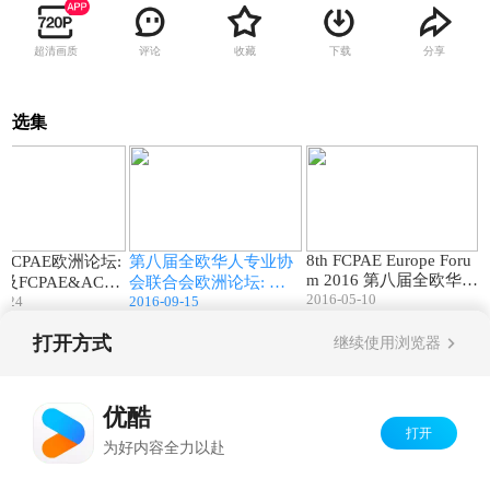
超清画质
评论
收藏
下载
分享
选集
12:19
08:10
02:22
8th FCPAE Europe Foru
FCPAE欧洲论坛:
第八届全欧华人专业协
m 2016 第八届全欧华人
及FCPAE&ACE
会联合会欧洲论坛: 精
2016-05-10
专业协会联合会欧洲论
9-24
2016-09-15
th FCPAE Europ
彩瞬间 (完整版) The 8th
坛
um: FCPAE & ACE
FCPAE Europe Forum 2
打开方式
oduction
016:Wonderful Moments
继续使用浏览器
Copyright©
2026
优酷 youku.com
版权所有
京ICP备06050721号-1
优酷
打开
为好内容全力以赴