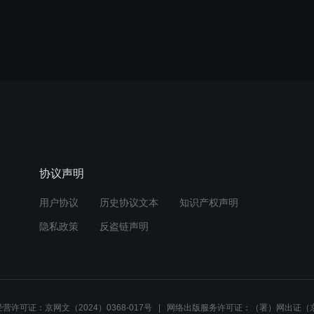
协议声明
用户协议
历史协议文本
知识产权声明
隐私政策
反盗链声明
营许可证：京网文（2024）0368-017号
网络出版服务许可证：（署）网出证（京