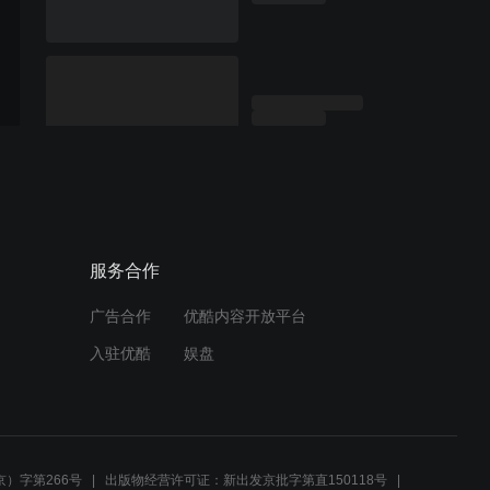
服务合作
广告合作
优酷内容开放平台
入驻优酷
娱盘
）字第266号
出版物经营许可证：新出发京批字第直150118号