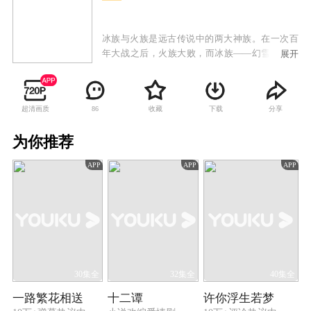
冰族与火族是远古传说中的两大神族。在一次百
年大战之后，火族大败，而冰族——幻雪王国王
展开
室的年轻一代仅剩下卡索和樱空释两位王子。在
王位更迭过程中，卡索先后失去爱人和弟弟樱空
释。登上王位后，卡索意外发现冰族圣地幻雪神
超清画质
收藏
下载
分享
86
山内有邪恶力量存在，他和六位身怀绝技的部族
年轻人进入神秘莫测的幻雪神山，与占据神山的
为你推荐
渊祭斗智斗法。然而当他们打败渊祭强大的四大
护法之后，才发现一切都是渊祭布下的惊天阴
APP
APP
APP
谋。期间卡索也费尽艰辛寻找失散的爱人和弟
弟，然而樱空释却被渊祭送入火族，记忆全失的
他成为了火族王子。当冰族与火族再次爆发大战
时，这对昔日的亲兄弟面临生死对决。最终关头
正义唤醒良知，兄弟相认，主谋渊祭也得到了应
有的惩罚。
30集全
32集全
40集全
一路繁花相送
十二谭
许你浮生若梦