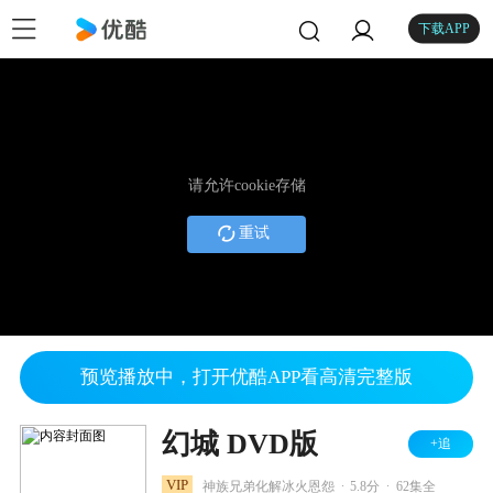
下载APP
请允许cookie存储
重试
预览播放中，打开优酷APP看高清完整版
幻城 DVD版
+追
.
.
VIP
神族兄弟化解冰火恩怨
5.8分
62集全