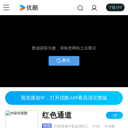
下载APP
数据获取失败，请检查网络之后重试
重试
预览播放中，打开优酷APP看高清完整版
红色通道
+追
.
.
预告
刘烨变身中苏边境特工
6.6分
共40集