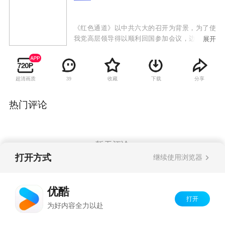
《红色通道》以中共六大的召开为背景，为了使
我党高层领导得以顺利回国参加会议，边境地下
展开
党员们在短短的十天之内，用生命和鲜血铺就了
一条红色通道，从而保证了会议的正常召开。剧
中刘烨饰演了一位共产党的超级特工，为了帮助
超清画质
收藏
下载
分享
39
共产党高层领导顺利回国，他带领地下党员们与
敌人展开了一场斗智斗勇的保卫战。
热门评论
暂无评论
打开方式
继续使用浏览器
Copyright©
2026
优酷 youku.com
版权所有
优酷
京ICP备06050721号-1
打开
为好内容全力以赴