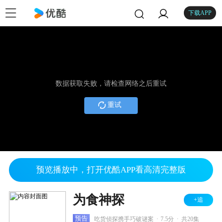
下载APP
数据获取失败，请检查网络之后重试
重试
预览播放中，打开优酷APP看高清完整版
为食神探
+追
.
.
预告
吃货侦探携手巧破谜案
7.5分
共20集