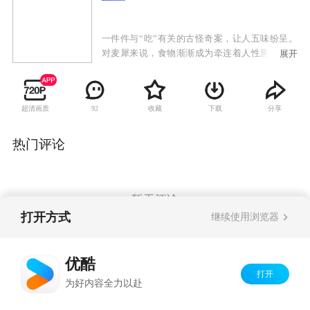
一件件与“吃”有关的古怪奇案，让人五味纷呈。
对麦犀来说，食物渐渐成为牵连着人性黑暗的查
展开
案关键，不再带给他快乐。一直靠“金舌头”去寻
找破案关键的麦犀，竟慢慢失去辨别味道的能
力。破案不成，麦犀还知道当年让他入狱的真
超清画质
收藏
下载
分享
92
相，竟背弃杨得基、唐嘉嘉、岑爱娇、朱秀娜，
与各人对着干，令侦探社陷入前所未有的危
机……
热门评论
暂无评论
打开方式
继续使用浏览器
Copyright©
2026
优酷 youku.com
版权所有
优酷
京ICP备06050721号-1
打开
为好内容全力以赴