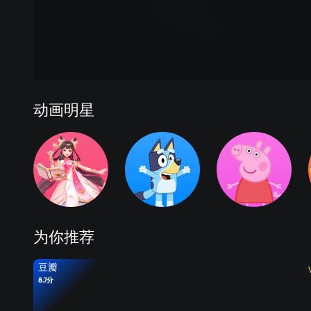
动画明星
为你推荐
豆瓣
8.7分