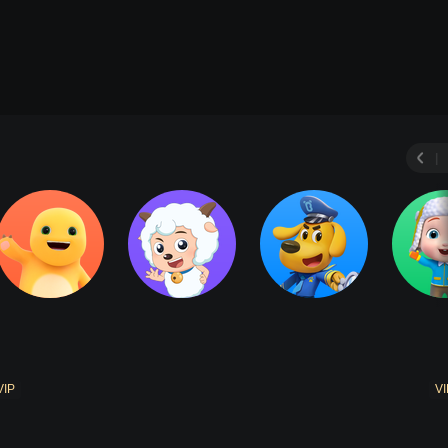
|
VIP
VI