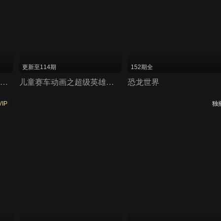
更新至114期
152期全
米乐米可之神奇海豚岛 第二季
儿童赛车动画之超级英雄对决
恐龙世界
VIP
独