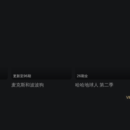
更新至96期
26期全
麦克斯和波波狗
哈哈地球人 第二季
VI