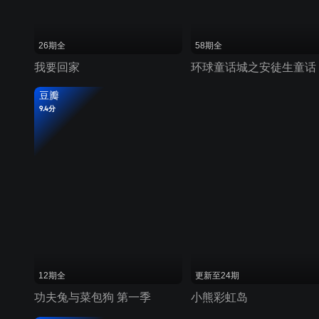
26期全
58期全
我要回家
环球童话城之安徒生童话
豆瓣
9.4分
12期全
更新至24期
功夫兔与菜包狗 第一季
小熊彩虹岛