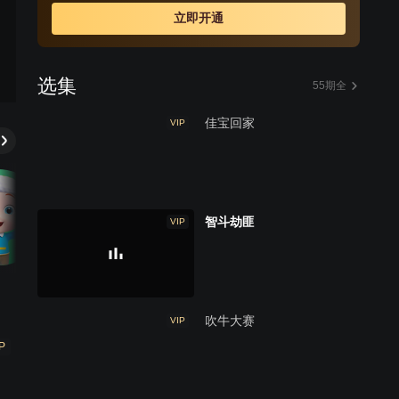
决定寻找主人。
立即开通
选集
55期全
佳宝回家
VIP
智斗劫匪
VIP
吹牛大赛
VIP
P