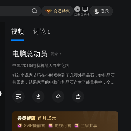
会员特惠
登录
历史
客户端
视频
讨论
1
电脑总动员
简介
中国/2016/电脑机器人寻主之路
科幻小说家艾玛在小时候捡到了几颗外星晶石，她把晶石
带回家，结果家里的电脑们和晶石产生了能量共鸣，变成
了具有生命力的机器人。这些电脑小伙伴们见证了艾玛由
一个小女生变成一名著名科幻小说家的经历，大家感情和
睦，过着无忧无虑的生活。直到有一天，重病的作家突然
离世，而不知缘由的电脑伙伴们也因为设备陈旧而被人类
遗弃至小镇中的垃圾场，从此电脑伙伴们的生活发生了翻
首月15元
天覆地的转变。但电脑伙伴们不甘于被遗弃的命运，他们