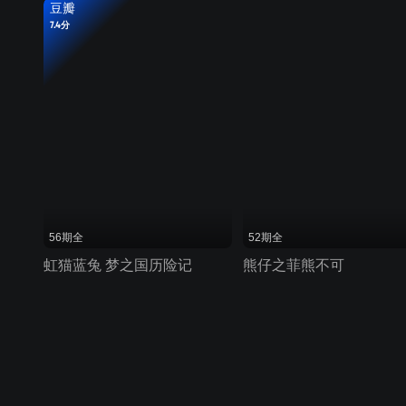
豆瓣
7.4分
56期全
52期全
虹猫蓝兔 梦之国历险记
熊仔之菲熊不可