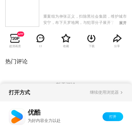
重案组为伸张正义，扫除黑社会集团，维护城市
安宁，布下天罗地网，与犯罪分子展开了一场惊
展开
心动魄的较量。
超清画质
收藏
下载
分享
13
热门评论
暂无评论
打开方式
继续使用浏览器
Copyright©
2026
优酷 youku.com
版权所有
优酷
京ICP备06050721号-1
打开
为好内容全力以赴