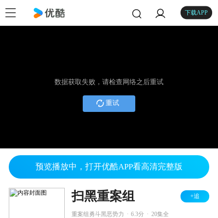
下载APP
数据获取失败，请检查网络之后重试
重试
预览播放中，打开优酷APP看高清完整版
扫黑重案组
+追
.
.
重案组勇斗黑恶势力
6.3分
20集全