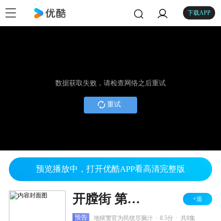
下载APP
数据获取失败，请检查网络之后重试
重试
预览播放中，打开优酷APP看高清完整版
开膛街 第三季
+追
.
.
预告
地狱警官为民绞尽脑汁
8.5分
共8集