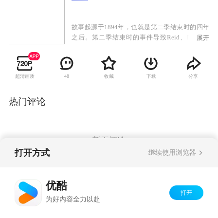
故事起源于1894年，也就是第二季结束时的四年
之后。第二季结束时的事件导致Reid、Drake、
展开
Jackson和Susan各奔一方，如今一辆列车上再次发
生暴力抢劫，引发了一连串灾难性的后果，他们
被迫重新聚到一起，但是他们谁也没有料到命运
超清画质
收藏
下载
分享
48
可能被彻底改变。
热门评论
暂无评论
打开方式
继续使用浏览器
Copyright©
2026
优酷 youku.com
版权所有
优酷
京ICP备06050721号-1
打开
为好内容全力以赴