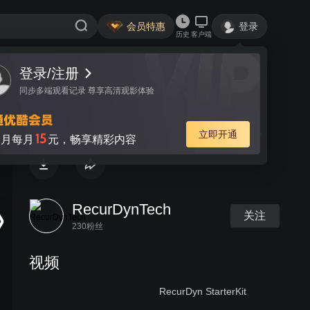
会员特惠
登录
历史
客户端
登录/注册
视频
讨论
同步多端观看记录 尊享高清观影体验
Structural Analysis - 制造机器人
立即开通
15
月每月
元，畅享精彩内容
RecurDynTech
关注
230粉丝
视频
RecurDyn StarterKit