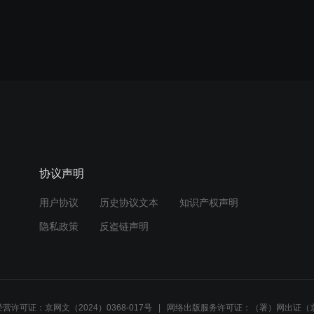
协议声明
用户协议
历史协议文本
知识产权声明
隐私政策
反盗链声明
营许可证：京网文（2024）0368-017号
网络出版服务许可证：（署）网出证（京