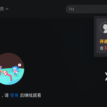
类
3
首
因，请
登录
后继续观看