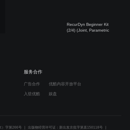
RecurDyn Beginner Kit
(2/4) (Joint, Parametric
Value/Point, Subsystem,
Force)
RecurDyn Beginner Kit
(3/4) (Contact, Expression)
服务合作
广告合作
优酷内容开放平台
RecurDyn Beginner Kit
入驻优酷
娱盘
(1/4) (Terminologies, Pre-
Processor, Body)
RecurDyn Beginner Kit
(4/4) (Simulation, Post-
）字第266号
出版物经营许可证：新出发京批字第直150118号