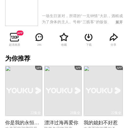
一场生日派对，所谓的“一见钟情”大趴，酒精成
为了身体的主人。号称“三贱客”的饭饭、大虾、
展开
老刁宿醉醒来发现结婚了。七年前，饭饭初恋，
那份美好而纯粹的爱情最终随着大学毕业不了了
之。七年后，饭饭和得到母亲首肯的“完美”男友
超清画质
收藏
下载
分享
286
郑言已相恋三年。然而一夜间生活彻底脱轨，饭
饭偏偏撞上了那个她再也不想记起和看见的人
为你推荐
——前男友王路易，而且两人领了证。饭饭的“贱
友”们也未逃脱命运的玩笑——十项全能暖男大虾
APP
APP
APP
追了个倒霉野模史燕，而不婚主义者老刁竟搭上
了博雅集团的少爷顾念平。由此，从天而降的结
婚证彻底打乱了六个人刚刚开始的而立生涯。
22集全
28集全
22集全
你是我的永恒星辰
漂洋过海再爱你
我的媳妇不好惹