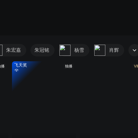
朱宏嘉
朱冠铭
杨雪
肖辉
飞天奖
独播
独播
VI