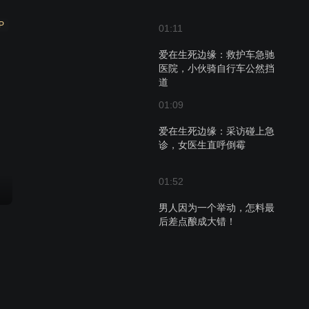
P
01:11
爱在生死边缘：救护车急驰
医院，小伙骑自行车公然挡
道
01:09
爱在生死边缘：采访碰上急
诊，女医生直呼倒霉
01:52
男人因为一个举动，怎料最
后差点酿成大错！
01:40
男人故意阻挡救护车， 却不
料车上拉的竟是他女儿