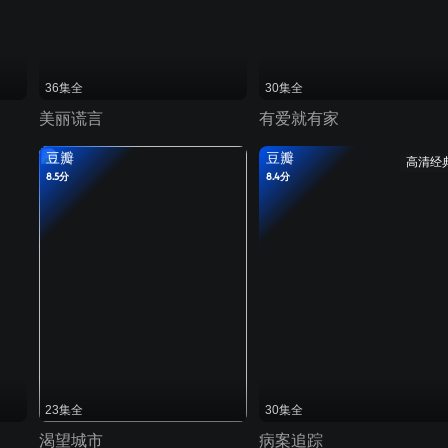
36集全
30集全
美丽谎言
有爱就有家
豆瓣
豆瓣
高清经
8.5分
8.4分
23集全
30集全
渴望城市
病案追踪