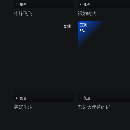
24集全
30集全
蝴蝶飞飞
裸婚时代
豆瓣
独播
7.2分
45集全
23集全
美好生活
都是天使惹的祸