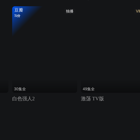
豆瓣
独播
VI
7.1分
30集全
49集全
白色强人2
激荡 TV版