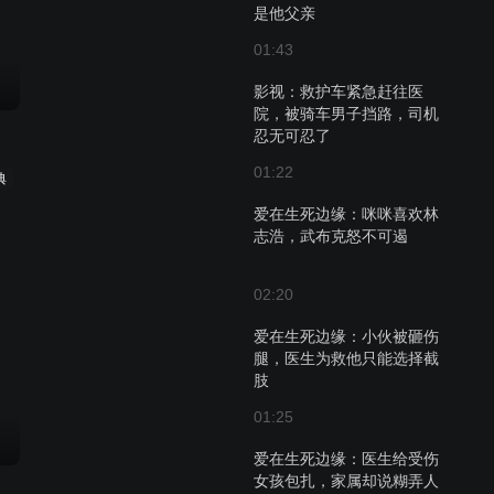
是他父亲
01:43
影视：救护车紧急赶往医
院，被骑车男子挡路，司机
忍无可忍了
01:22
典
爱在生死边缘：咪咪喜欢林
志浩，武布克怒不可遏
02:20
爱在生死边缘：小伙被砸伤
腿，医生为救他只能选择截
肢
01:25
爱在生死边缘：医生给受伤
女孩包扎，家属却说糊弄人