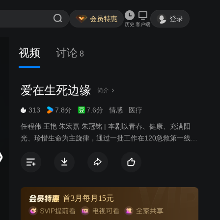
会员特惠
登录
历史
客户端
视频
讨论
8
爱在生死边缘
简介
313
7.8分
7.6分
情感
医疗
任程伟 王艳 朱宏嘉 朱冠铭 | 本剧以青春、健康、充满阳
光、珍惜生命为主旋律，通过一批工作在120急救第一线的
年轻群体，折射出他们不同的人生、事业、理想与爱情
观。
首3月每月15元