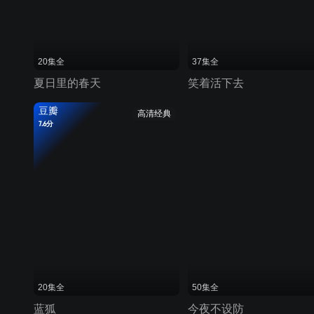
20集全
37集全
夏日里的春天
笑着活下去
豆瓣
高清经典
7.6分
20集全
50集全
蓝狐
今夜不设防