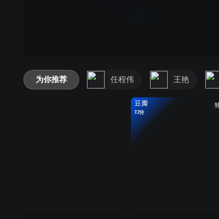
为你推荐
任程伟
王艳
豆瓣
7.7分