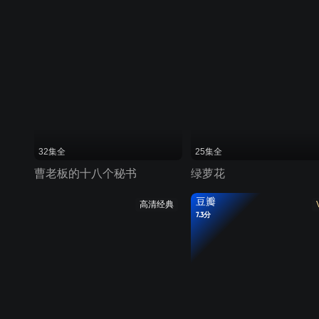
32集全
25集全
曹老板的十八个秘书
绿萝花
豆瓣
高清经典
7.3分