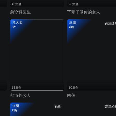
43集全
26集全
急诊科医生
下辈子做你的女人
飞天奖
豆瓣
高清经
7.0分
23集全
30集全
都市外乡人
闯荡
豆瓣
独播
高清经
7.7分