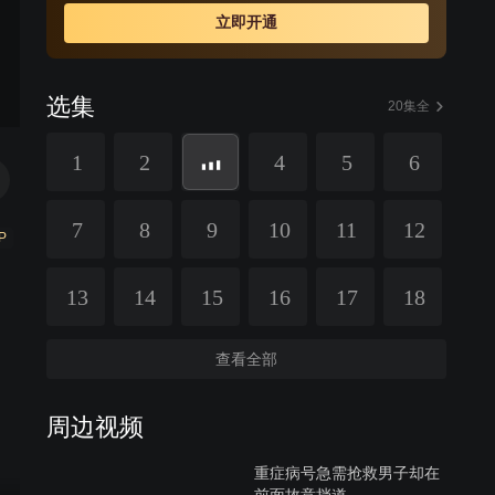
立即开通
选集
20集全
1
2
4
5
6
7
8
9
10
11
12
P
13
14
15
16
17
18
查看全部
周边视频
重症病号急需抢救男子却在