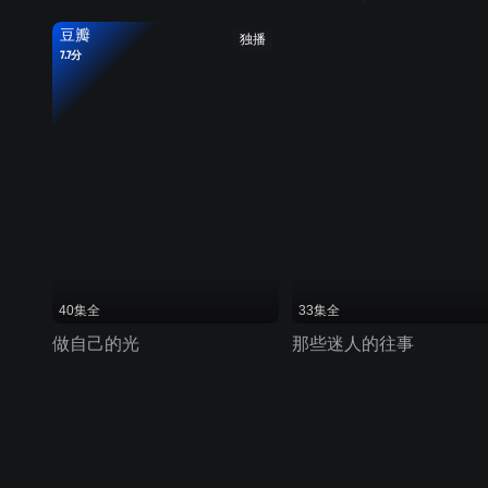
豆瓣
独播
7.7分
40集全
33集全
做自己的光
那些迷人的往事