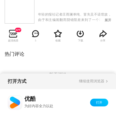
年轻的报社记者庄雨澜单纯、冒失且不谙世故，
由于和主编闹翻而阴错阳差来到了一个叫“追梦
展开
谷”的高尔夫球场做会员销售部工作。在这神秘、
美丽的“追梦谷”，雨澜见到了形形色色来打球的
各界“精英”，并结识了精明漂亮的销售主管孙
超清画质
收藏
下载
分享
5
卉，她为雨澜传授在追梦谷生存的技巧；还有冷
漠而高傲的教练王磊，关于他的种种传言又增加
了他的神秘……
热门评论
暂无评论
打开方式
继续使用浏览器
Copyright©
2026
优酷 youku.com
版权所有
优酷
京ICP备06050721号-1
打开
为好内容全力以赴