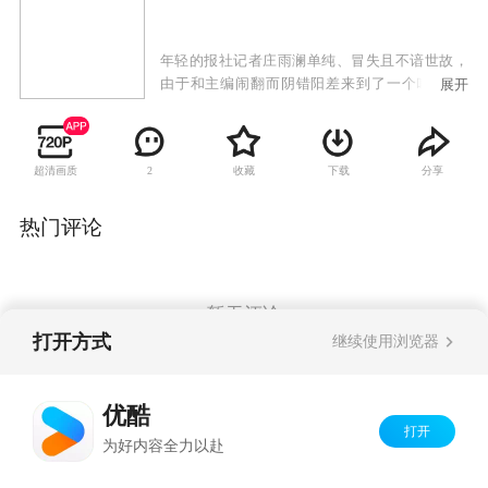
年轻的报社记者庄雨澜单纯、冒失且不谙世故，
由于和主编闹翻而阴错阳差来到了一个叫“追梦
展开
谷”的高尔夫球场做会员销售部工作。在这神秘、
美丽的“追梦谷”，雨澜见到了形形色色来打球的
各界“精英”，并结识了精明漂亮的销售主管孙
超清画质
收藏
下载
分享
2
卉，她为雨澜传授在追梦谷生存的技巧；还有冷
漠而高傲的教练王磊，关于他的种种传言又增加
了他的神秘……
热门评论
暂无评论
打开方式
继续使用浏览器
Copyright©
2026
优酷 youku.com
版权所有
优酷
京ICP备06050721号-1
打开
为好内容全力以赴