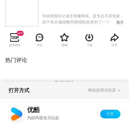
年轻的报社记者庄雨澜单纯、冒失且不谙世故，
由于和主编闹翻而阴错阳差来到了一个叫“追梦
展开
谷”的高尔夫球场做会员销售部工作。在这神秘、
美丽的“追梦谷”，雨澜见到了形形色色来打球的
各界“精英”，并结识了精明漂亮的销售主管孙
超清画质
评论
收藏
下载
分享
卉，她为雨澜传授在追梦谷生存的技巧；还有冷
漠而高傲的教练王磊，关于他的种种传言又增加
了他的神秘……
热门评论
暂无评论
打开方式
继续使用浏览器
Copyright©
2026
优酷 youku.com
版权所有
优酷
京ICP备06050721号-1
打开
为好内容全力以赴