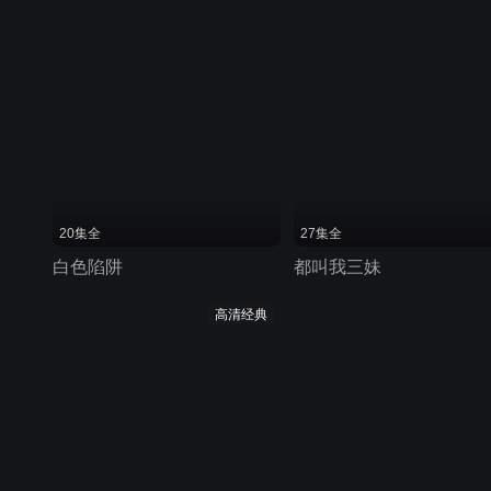
20集全
27集全
白色陷阱
都叫我三妹
高清经典