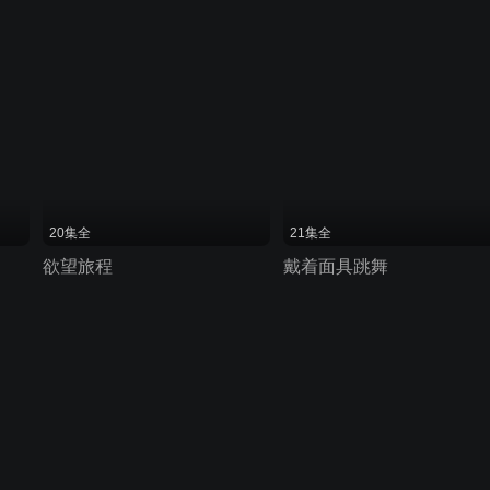
20集全
21集全
欲望旅程
戴着面具跳舞