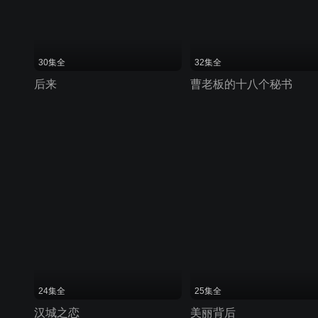
30集全
32集全
后来
曹老板的十八个秘书
24集全
25集全
汉城之恋
美丽背后