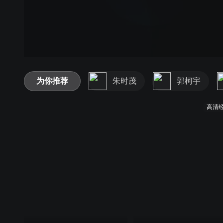
为你推荐
朱时茂
郭柯宇
高清