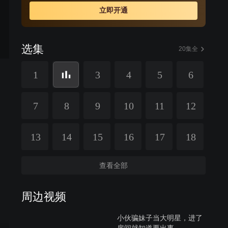
立即开通
选集
20集全
1
3
4
5
6
7
8
9
10
11
12
13
14
15
16
17
18
查看全部
周边视频
小伙骗妹子当大明星，进了