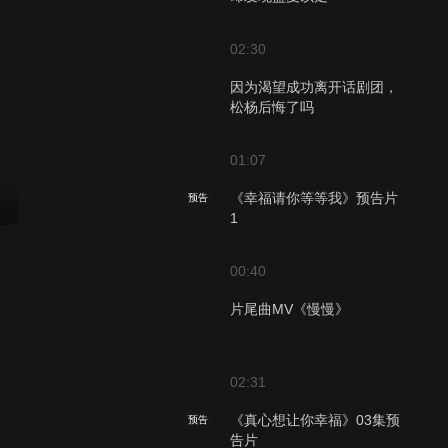
02:30
因为渴望成功离开话剧团，
松杨后悔了吗
01:07
《幸福请你等等我》预告片
预告
1
00:40
片尾曲MV《慢慢》
02:31
《真心想让你幸福》03集预
预告
告片