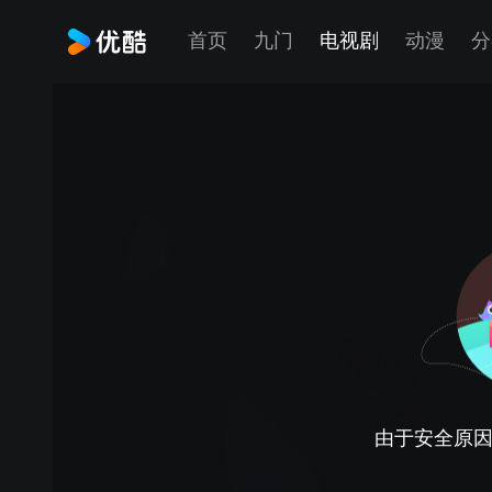
首页
九门
电视剧
动漫
分
由于安全原