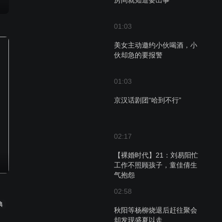
房间就知道要出事
01:03
美女主动邀约小伙喝酒，小
伙却急的要报警
01:03
京汉话剧团“哈到不行”
02:17
【裸婚时代】21：刘易阳忙
工作不照顾孩子，童佳倩生
气抱怨
02:58
典
秋阳等杨柳烧退后赶往聚会
却发现盛夏以走