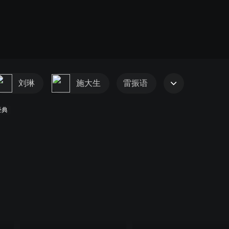
刘琳
施大生
雷振语
经典