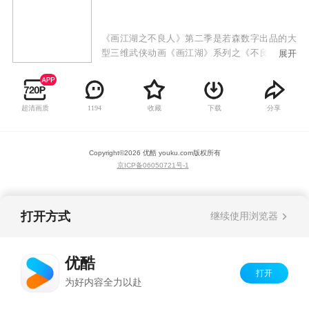
《画江湖之不良人》第二季是若森数字出品的大
型三维武侠动画《画江湖》系列之《不良人》的
展开
第二部作品。龙泉宝藏重现于世，不良人、玄冥
教、通文馆、幻音坊、天师府等江湖势力闻风而
动！问诸王，谁能扬刀立马号令天下！大唐遗孤
超清画质
收藏
下载
分享
1194
李星云这个龙泉宝藏的关键人物，是再造大唐盛
世还是退隐江湖？林轩与子凡是否能解开误会再
续情缘？天机难测，世人为棋，《画江湖之不良
Copyright©
2026
优酷 youku.com
版权所有
人》第二季继续为你演绎浪漫而辉煌的中国式传
京ICP备06050721号-1
奇武侠！
打开方式
继续使用浏览器
优酷
打开
为好内容全力以赴