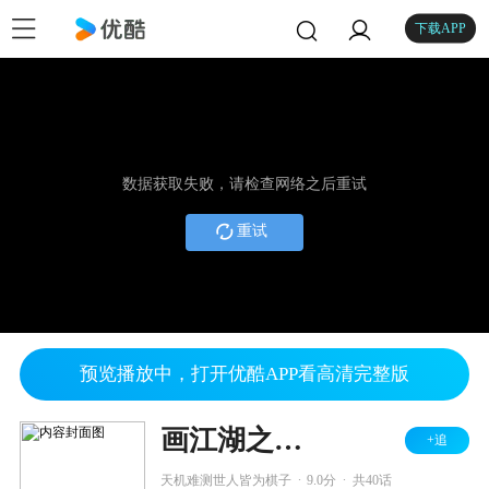
下载APP
数据获取失败，请检查网络之后重试
重试
预览播放中，打开优酷APP看高清完整版
画江湖之不良人 第二季
+追
.
.
天机难测世人皆为棋子
9.0分
共40话