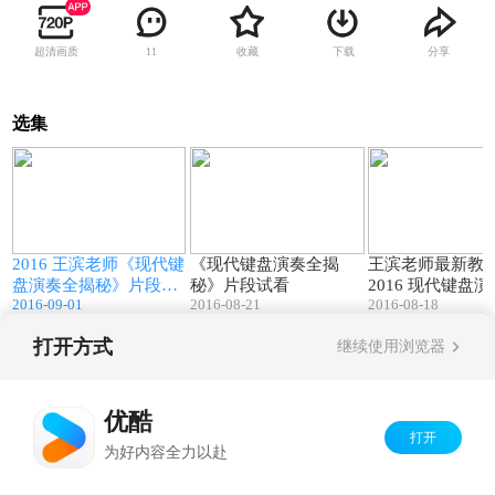
超清画质
收藏
下载
分享
11
选集
32:57
07:56
2016 王滨老师《现代键
《现代键盘演奏全揭
王滨老师最新教
盘演奏全揭秘》片段试
秘》片段试看
2016 现代键盘演
2016-09-01
2016-08-21
2016-08-18
看
揭秘 （预告）
打开方式
继续使用浏览器
Copyright©
2026
优酷 youku.com
版权所有
京ICP备06050721号-1
优酷
打开
为好内容全力以赴