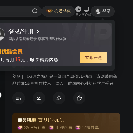
会员特惠
登录
历史
客户端
登录/注册
视频
讨论
74
同步多端观看记录 尊享高清观影体验
双月之城
简介
立即开通
15
月每月
元，畅享精彩内容
318
科幻
剧情
刘钦 | 《双月之城》是一部国产原创3D动画，该剧采用高
品质3D动画制作技术，结合目前国内外科幻粉丝广受好评
的内容元素，塑造宏大的近未来科幻世界观，精心打造中
国科幻动画的巅峰之作。
首3月18元/月