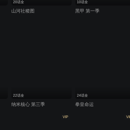
20话全
10话全
山河社稷图
黑甲 第一季
22话全
24话全
纳米核心 第三季
拳皇命运
VIP
VI