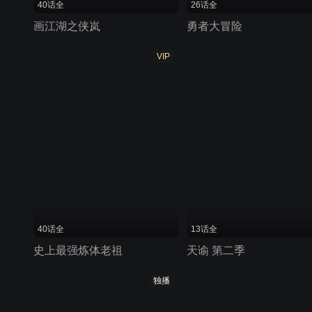
40话全
26话全
画江湖之侠岚
勇者大冒险
VIP
40话全
13话全
史上最强炼体老祖
天谕 第二季
独播