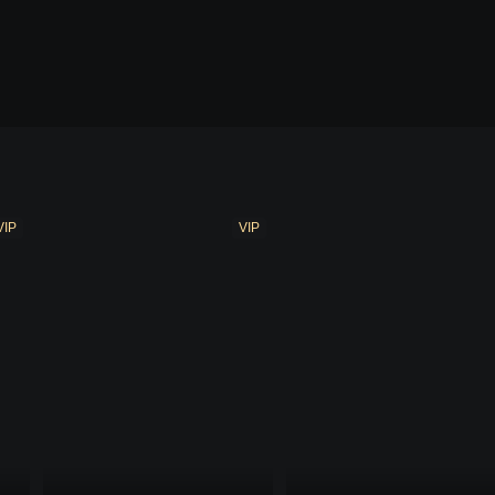
VIP
VIP