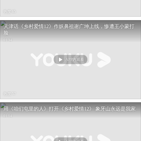
热度 65
天津话《乡村爱情12》作妖鼻祖谢广坤上线，惨遭王小蒙打
脸
01:34
APP内观看
热度 57
用《咱们屯里的人》打开《乡村爱情12》 象牙山永远是我家
01:14