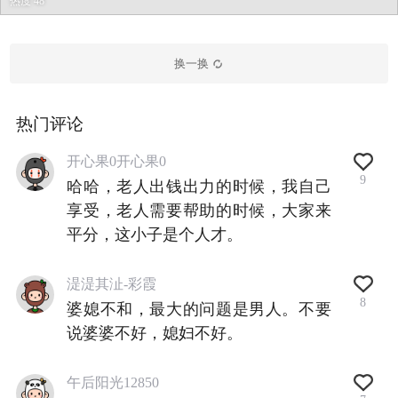
热度 48
换一换
热门评论
开心果0开心果0
9
哈哈，老人出钱出力的时候，我自己
享受，老人需要帮助的时候，大家来
平分，这小子是个人才。
湜湜其沚-彩霞
8
婆媳不和，最大的问题是男人。不要
说婆婆不好，媳妇不好。
午后阳光12850