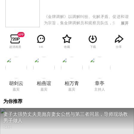
《金牌调解》以调解纠纷、化解矛盾、促进和谐
为宗旨，集金牌调解员和观察员队伍，集独到的
展开
视角和观点，让观众看到一个不一样的电视调解
节目。它顺应了当前民间争议纠纷较多而期待更
多的法庭外和解以提高社会和谐效率的社会需
超清画质
收藏
下载
分享
141
求；它运用媒介的力量更好地推动了社会尤其是
普通民众的和谐感。
胡剑云
柏燕谊
柏万青
章亭
嘉宾
嘉宾
嘉宾
主持人
为你推荐
妻子太强势丈夫竟抛弃妻女公然与第三者同居，导师现场教
男子做人
14:02