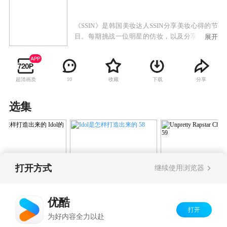
《SSIN》是韩国美妆达人SSIN分享美妆心得的节
目。每期挑战一位明星的仿妆，以及分享化妆小
展开
技巧。
超清画质
收藏
下载
分享
10
选集
打开方式
继续使用浏览器
Unpretty Rapstar
Idol是怎样打造出来的 58
ol是怎样打造出来的
Cheetah 仿妆 59
的穿法 57
优酷
打开
Copyright©
2026
优酷 youku.com
版权所有
为好内容全力以赴
京ICP备06050721号-1