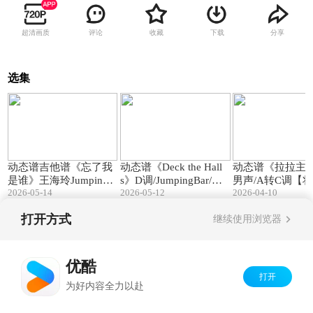
超清画质
评论
收藏
下载
分享
选集
03:13
02:01
动态谱吉他谱《忘了我
动态谱《Deck the Hall
动态谱《拉拉主
是谁》王海玲JumpingB
s》D调/JumpingBar/将
男声/A转C调【
2026-05-14
2026-05-12
2026-04-10
ar【将拼霸】动态谱制
拼霸/动态谱制作软件
霸】JumpingBa
作软件
制作软件
打开方式
继续使用浏览器
Copyright©
2026
优酷 youku.com
版权所有
京ICP备06050721号-1
优酷
打开
为好内容全力以赴