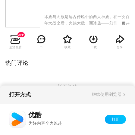
冰族与火族是远古传说中的两大神族。在一次百
年大战之后，火族大败，而冰族——幻雪王国王
展开
室的年轻一代仅剩下卡索和樱空释两位王子。在
王位更迭过程中，卡索先后失去爱人和弟弟樱空
释。登上王位后，卡索意外发现冰族圣地幻雪神
超清画质
收藏
下载
分享
91
山内有邪恶力量存在，他和六位身怀绝技的部族
年轻人进入神秘莫测的幻雪神山，与占据神山的
渊祭斗智斗法。然而当他们打败渊祭强大的四大
热门评论
护法之后，才发现一切都是渊祭布下的惊天阴
谋。期间卡索也费尽艰辛寻找失散的爱人和弟
弟，然而樱空释却被渊祭送入火族，记忆全失的
他成为了火族王子。当冰族与火族再次爆发大战
暂无评论
时，这对昔日的亲兄弟面临生死对决。最终关头
打开方式
继续使用浏览器
正义唤醒良知，兄弟相认，主谋渊祭也得到了应
有的惩罚。
Copyright©
2026
优酷 youku.com
版权所有
优酷
京ICP备06050721号-1
打开
为好内容全力以赴