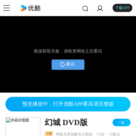
下载APP
数据获取失败，请检查网络之后重试
重试
预览播放中，打开优酷APP看高清完整版
幻城 DVD版
+追
.
.
VIP
神族兄弟化解冰火恩怨
5.8分
62集全