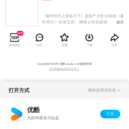
《秦时明月之君临天下》是国产大型3D动画《秦
时明月》的第五部。继续之前的剧情，第五部
展开
中，将会讲述蒙恬出击匈奴、秦皇东巡、焚书坑
儒、蜃楼东渡……等一系列历史故事。
超清画质
收藏
下载
分享
5609
Copyright©
2026
优酷 youku.com
版权所有
京ICP备06050721号-1
打开方式
继续使用浏览器
优酷
打开
为好内容全力以赴