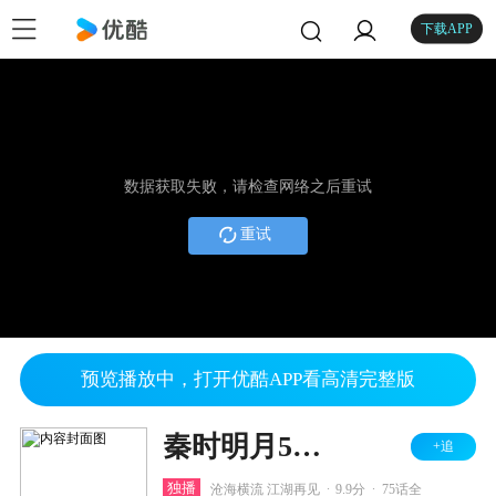
下载APP
数据获取失败，请检查网络之后重试
重试
预览播放中，打开优酷APP看高清完整版
秦时明月5君临天下
+追
.
.
独播
沧海横流 江湖再见
9.9分
75话全