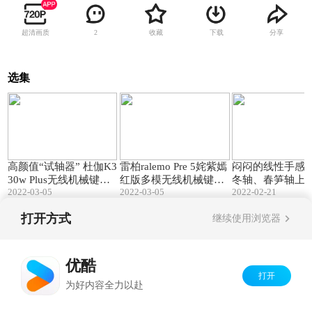
超清画质
收藏
下载
分享
2
选集
03:07
01:02
高颜值“试轴器” 杜伽K3
雷柏ralemo Pre 5姹紫嫣
闷闷的线性手感 
30w Plus无线机械键盘
红版多模无线机械键盘
冬轴、春笋轴上
2022-03-05
2022-03-05
2022-02-21
开箱
开箱
打开方式
继续使用浏览器
Copyright©
2026
优酷 youku.com
版权所有
京ICP备06050721号-1
优酷
打开
为好内容全力以赴