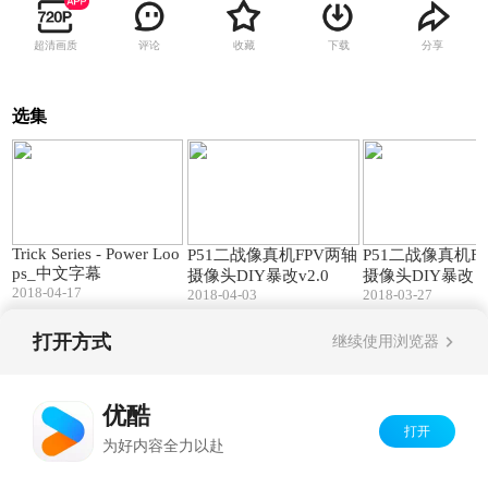
超清画质
评论
收藏
下载
分享
选集
11:38
02:26
Trick Series - Power Loo
P51二战像真机FPV两轴
P51二战像真机F
ps_中文字幕
摄像头DIY暴改v2.0
摄像头DIY暴改
2018-04-17
2018-04-03
2018-03-27
打开方式
继续使用浏览器
Copyright©
2026
优酷 youku.com
版权所有
京ICP备06050721号-1
优酷
打开
为好内容全力以赴