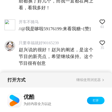
助都换了好几个，而我一直都在网上
看，看我多好！
开车不骑马
61
//@我是哆啦59176199:来看我糖~[赞]
只要幸福就好90165239
35
赵兴说的很好！赵兴的阐述，是这个
节目的新亮点，希望继续保持。这个
节目很有创意
打开方式
继续使用浏览器
查看全部评论
优酷
打开
Copyright©
2026
优酷 youku.com
版权所有
为好内容全力以赴
京ICP备06050721号-1