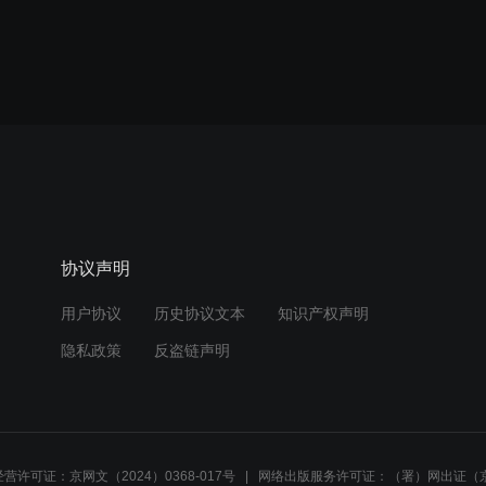
协议声明
用户协议
历史协议文本
知识产权声明
隐私政策
反盗链声明
营许可证：京网文（2024）0368-017号
网络出版服务许可证：（署）网出证（京