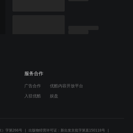
服务合作
广告合作
优酷内容开放平台
入驻优酷
娱盘
）字第266号
出版物经营许可证：新出发京批字第直150118号