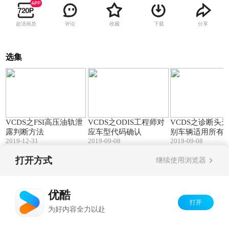
超清画质
评论
收藏
下载
分享
选集
06:32
00:47
VCDS之FSI高压油轨泄
VCDS之ODIS工程师对
VCDS之诊断头
露判断方法
应车型代码确认
别车辆适用所有
2019-12-31
2019-09-08
2019-09-08
打开方式
继续使用浏览器
Copyright©
2026
优酷 youku.com
版权所有
京ICP备06050721号-1
优酷
打开
为好内容全力以赴