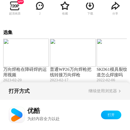
超清画质
收藏
下载
分享
2
选集
01:44
00:34
万向焊枪在障碍焊的运
普通WP26万向焊枪把
SKD61模具裂纹
用视频
线转接万向焊枪
道怎么焊接吗
2023-02-20
2023-02-17
2022-02-06
打开方式
继续使用浏览器
Copyright©
2026
优酷 youku.com
版权所有
京ICP备06050721号-1
优酷
打开
为好内容全力以赴